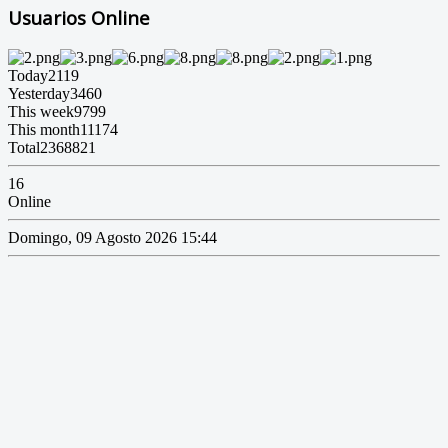
Usuarios Online
Today
2119
Yesterday
3460
This week
9799
This month
11174
Total
2368821
16
Online
Domingo, 09 Agosto 2026 15:44