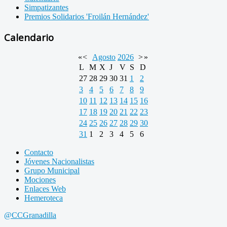
Simpatizantes
Premios Solidarios 'Froilán Hernández'
Calendario
«
<
Agosto
2026
>
»
L
M
X
J
V
S
D
27
28
29
30
31
1
2
3
4
5
6
7
8
9
10
11
12
13
14
15
16
17
18
19
20
21
22
23
24
25
26
27
28
29
30
31
1
2
3
4
5
6
Contacto
Jóvenes Nacionalistas
Grupo Municipal
Mociones
Enlaces Web
Hemeroteca
@CCGranadilla